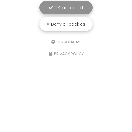
OK, accept all
Deny all cookies
PERSONALIZE
06 31 50 45 95
PRIVACY POLICY
Contactez-moi