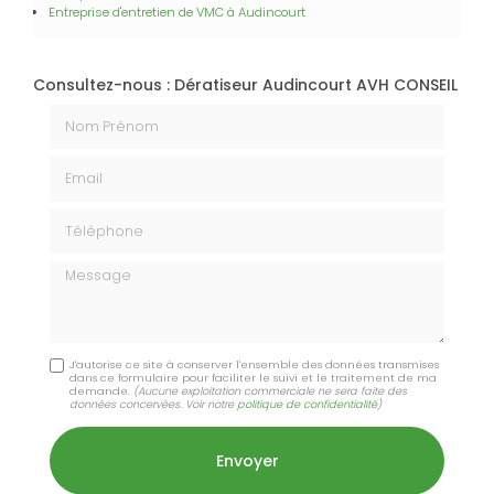
Entreprise d'entretien de VMC
à Audincourt
Consultez-nous : Dératiseur Audincourt AVH CONSEIL
Nom Prénom
Email
Téléphone
Message
J'autorise ce site à conserver l'ensemble des données transmises
dans ce formulaire pour faciliter le suivi et le traitement de ma
demande.
(Aucune exploitation commerciale ne sera faite des
données concervées. Voir notre
politique de confidentialité
)