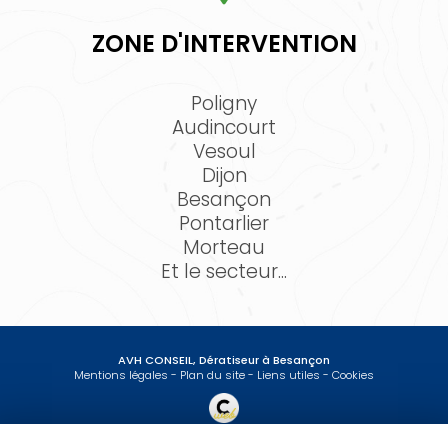
ZONE D'INTERVENTION
Poligny
Audincourt
Vesoul
Dijon
Besançon
Pontarlier
Morteau
Et le secteur...
AVH CONSEIL, Dératiseur à Besançon
Mentions légales
-
Plan du site
-
Liens utiles
-
Cookies
Création et référencement de site Internet