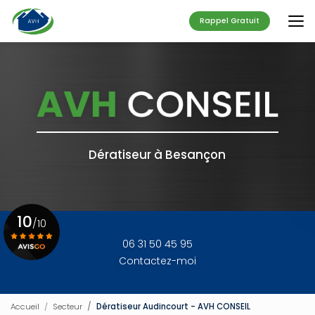
Aller
au
Rappel Gratuit
contenu
principal
Dératiseur à Besançon
10
/10
06 31 50 45 95
Contactez-moi
Voir le certificat
Accueil
Secteur
Dératiseur Audincourt - AVH CONSEIL