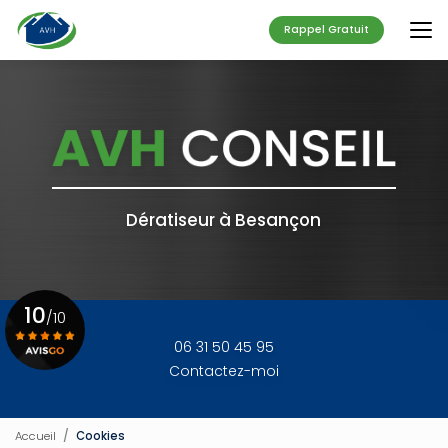
Aller
au
Rappel Gratuit
contenu
principal
Dératiseur à Besançon
10
/10
06 31 50 45 95
Contactez-moi
Voir le certificat
Accueil
Cookies