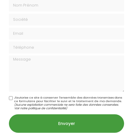
Nom Prénom
Société
Email
Téléphone
Message
J'autorise ce site à conserver l'ensemble des données transmises dans
ce formulaire pour faciliter le suivi et le traitement de ma demande.
(Aucune exploitation commerciale ne sera faite des données conservées.
Voir notre
politique de confidentialité
)