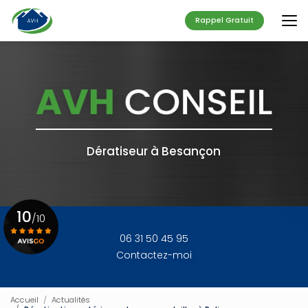
Aller
au
Rappel Gratuit
contenu
principal
Dératiseur à Besançon
10
/10
06 31 50 45 95
Contactez-moi
Voir le certificat
Accueil
Actualités