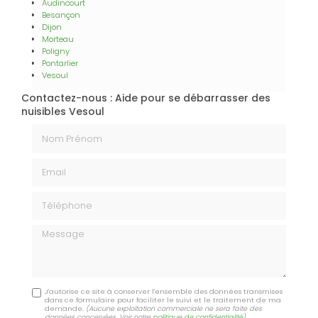
Audincourt
Besançon
Dijon
Morteau
Poligny
Pontarlier
Vesoul
Contactez-nous : Aide pour se débarrasser des
nuisibles Vesoul
Nom Prénom
Email
Téléphone
Message
J'autorise ce site à conserver l'ensemble des données transmises
dans ce formulaire pour faciliter le suivi et le traitement de ma
demande.
(Aucune exploitation commerciale ne sera faite des
données concervées. Voir notre
politique de confidentialité
)