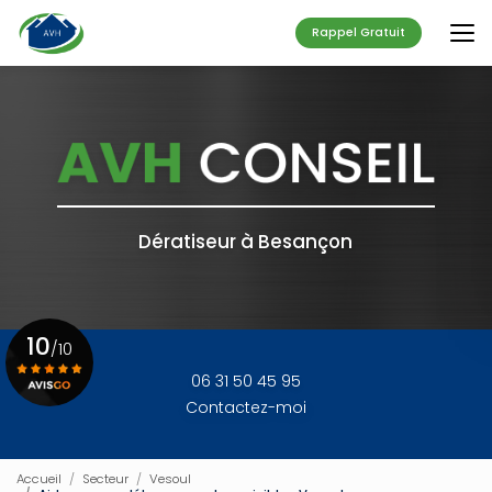
Aller
au
Rappel Gratuit
contenu
principal
Dératiseur à Besançon
10
/10
06 31 50 45 95
Contactez-moi
Voir le certificat
Accueil
Secteur
Vesoul