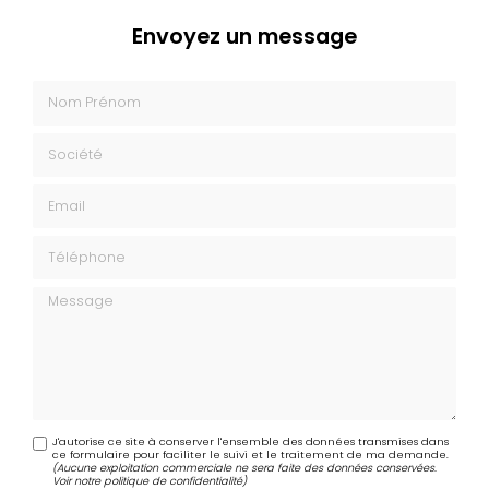
Envoyez un message
Nom Prénom
Société
Email
Téléphone
Message
J'autorise ce site à conserver l'ensemble des données transmises dans
ce formulaire pour faciliter le suivi et le traitement de ma demande.
(Aucune exploitation commerciale ne sera faite des données conservées.
Voir notre
politique de confidentialité
)