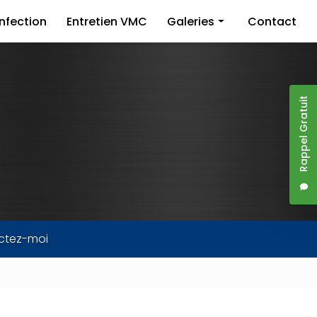
nfection
Entretien VMC
Galeries
Contact
Dératisation
Désinsectisation
Rappel Gratuit
Désinfection
Entretien VMC
ctez-moi