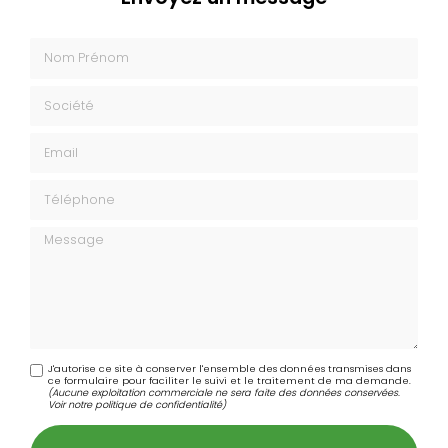
Nom Prénom
Société
Email
Téléphone
Message
J'autorise ce site à conserver l'ensemble des données transmises dans
ce formulaire pour faciliter le suivi et le traitement de ma demande.
(Aucune exploitation commerciale ne sera faite des données conservées.
Voir notre
politique de confidentialité
)