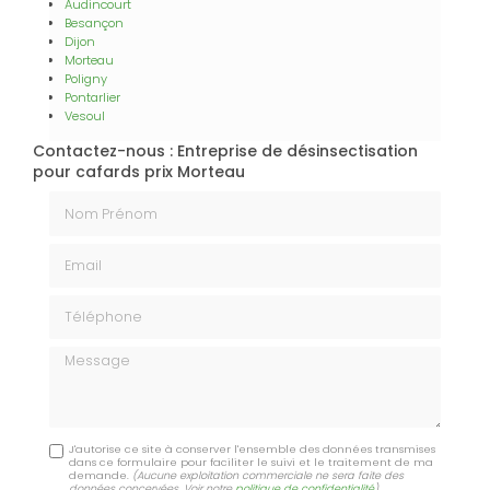
Audincourt
Besançon
Dijon
Morteau
Poligny
Pontarlier
Vesoul
Contactez-nous : Entreprise de désinsectisation
pour cafards prix Morteau
Nom Prénom
Email
Téléphone
Message
J'autorise ce site à conserver l'ensemble des données transmises
dans ce formulaire pour faciliter le suivi et le traitement de ma
demande.
(Aucune exploitation commerciale ne sera faite des
données concervées. Voir notre
politique de confidentialité
)