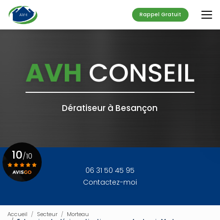
Aller
au
Rappel Gratuit
contenu
principal
Dératiseur à Besançon
10
/10
06 31 50 45 95
Contactez-moi
Voir le certificat
Accueil
Secteur
Morteau