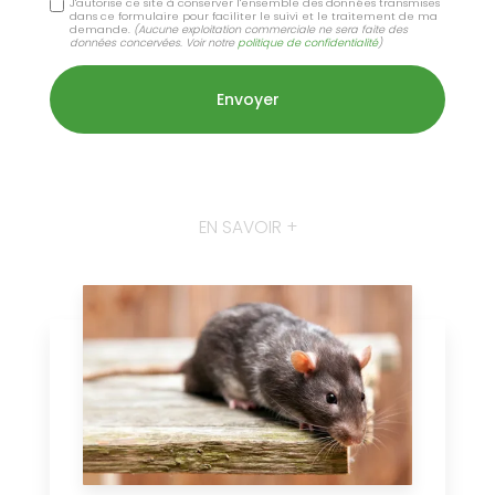
J'autorise ce site à conserver l'ensemble des données transmises
dans ce formulaire pour faciliter le suivi et le traitement de ma
demande.
(Aucune exploitation commerciale ne sera faite des
données concervées. Voir notre
politique de confidentialité
)
EN SAVOIR +