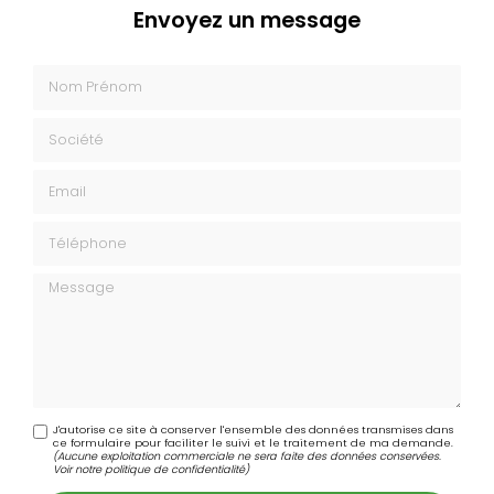
Envoyez un message
Nom Prénom
Société
Email
Téléphone
Message
J'autorise ce site à conserver l'ensemble des données transmises dans
ce formulaire pour faciliter le suivi et le traitement de ma demande.
(Aucune exploitation commerciale ne sera faite des données conservées.
Voir notre
politique de confidentialité
)