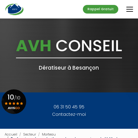
Aller
au
Rappel Gratuit
contenu
principal
Dératiseur à Besançon
10
/10
06 31 50 45 95
Contactez-moi
Voir le certificat
Accueil
Secteur
Morteau