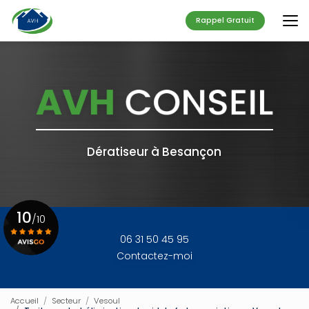
Aller
au
Rappel Gratuit
contenu
principal
Dératiseur à Besançon
10
/10
06 31 50 45 95
Contactez-moi
Voir le certificat
Accueil
Secteur
Vesoul