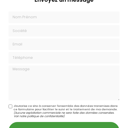
Nom Prénom
Société
Email
Téléphone
Message
J'autorise ce site à conserver l'ensemble des données transmises dans
ce formulaire pour faciliter le suivi et le traitement de ma demande.
(Aucune exploitation commerciale ne sera faite des données conservées.
Voir notre
politique de confidentialité
)