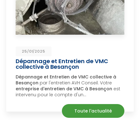
25/01/2025
pannage et Entretien de VMC
Dé
llective à Besançon
à 
pannage et Entretien de VMC collective à
Dé
sançon
par l'entretien AVH Conseil. Votre
Sa
treprise d'entretien de VMC à Besançon
est
dé
tervenu pour le compte d'un…
ma
Toute l'actualité