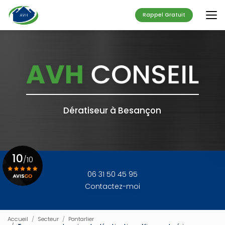
Aller
au
Rappel Gratuit
contenu
principal
Dératiseur à Besançon
10
/10
06 31 50 45 95
Contactez-moi
Voir le certificat
Accueil
Secteur
Pontarlier