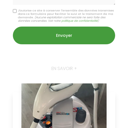
J'autorise ce site à conserver l'ensemble des données transmises
dans ce formulaire pour faciliter le suivi et le traitement de ma
demande.
(Aucune exploitation commerciale ne sera faite des
données concervées. Voir notre
politique de confidentialité
)
EN SAVOIR +