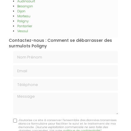
Audincourt
Besançon
Dijon
Morteau
Poligny
Pontarlier
Vesoul
Contactez-nous : Comment se débarrasser des
surmulots Poligny
Nom Prénom
Email
Téléphone
Message
J'autorise ce site à conserver l'ensemble des données transmises
dans ce formulaire pour faciliter le suivi et le traitement de ma
demande.
(Aucune exploitation commerciale ne sera faite des
données concervées. Voir notre
politique de confidentialité
)