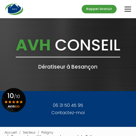
Aller
au
Rappel Gratuit
contenu
principal
Dératiseur à Besançon
10
/10
06 31 50 45 95
Contactez-moi
Voir le certificat
Accueil
Secteur
Poligny