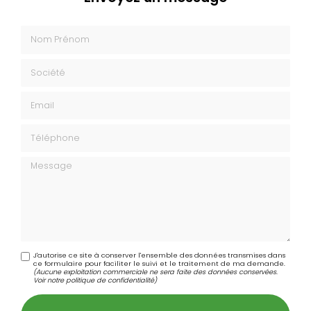
Nom Prénom
Société
Email
Téléphone
Message
J'autorise ce site à conserver l'ensemble des données transmises dans
ce formulaire pour faciliter le suivi et le traitement de ma demande.
(Aucune exploitation commerciale ne sera faite des données conservées.
Voir notre
politique de confidentialité
)