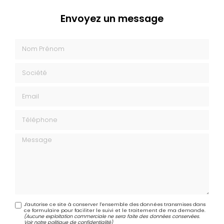
Envoyez un message
Nom Prénom
Société
Email
Téléphone
Message
J'autorise ce site à conserver l'ensemble des données transmises dans
ce formulaire pour faciliter le suivi et le traitement de ma demande.
(Aucune exploitation commerciale ne sera faite des données conservées.
Voir notre
politique de confidentialité
)