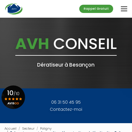
Aller
au
Rappel Gratuit
contenu
principal
Dératiseur à Besançon
10
/10
06 31 50 45 95
Contactez-moi
Voir le certificat
Accueil
Secteur
Poligny