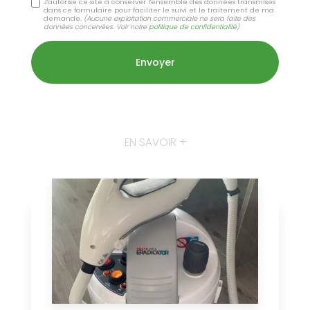
J'autorise ce site à conserver l'ensemble des données transmises
dans ce formulaire pour faciliter le suivi et le traitement de ma
demande.
(Aucune exploitation commerciale ne sera faite des
données concervées. Voir notre
politique de confidentialité
)
EN SAVOIR +