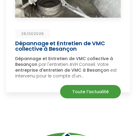
/01/2025
23
annage et Entretien de VMC
Dér
lective à Besançon
à M
nnage et Entretien de VMC collective à
Dérat
nçon
par l'entretien AVH Conseil. Votre
Sali
eprise d'entretien de VMC à Besançon
est
déra
rvenu pour le compte d'un…
mais
Toute l'actualité