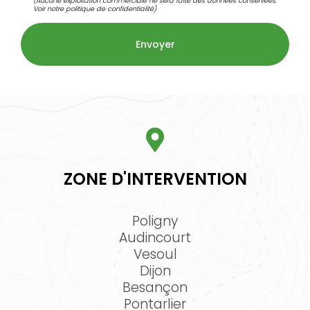
(Aucune exploitation commerciale ne sera faite des données conservées.
Voir notre
politique de confidentialité
)
ZONE D'INTERVENTION
Poligny
Audincourt
Vesoul
Dijon
Besançon
Pontarlier