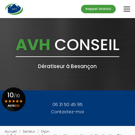
Aller
au
Rappel Gratuit
contenu
principal
Dératiseur à Besançon
10
/10
06 31 50 45 95
Contactez-moi
Voir le certificat
Accueil
Secteur
Dijon