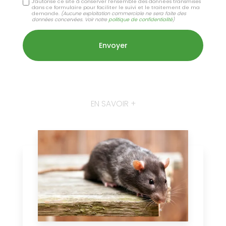
J'autorise ce site à conserver l'ensemble des données transmises
dans ce formulaire pour faciliter le suivi et le traitement de ma
demande.
(Aucune exploitation commerciale ne sera faite des
données concervées. Voir notre
politique de confidentialité
)
EN SAVOIR +