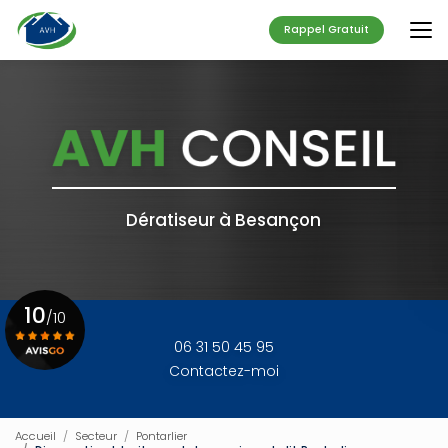
Aller
au
Rappel Gratuit
contenu
principal
Dératiseur à Besançon
10
/10
06 31 50 45 95
Contactez-moi
Voir le certificat
Accueil
Secteur
Pontarlier