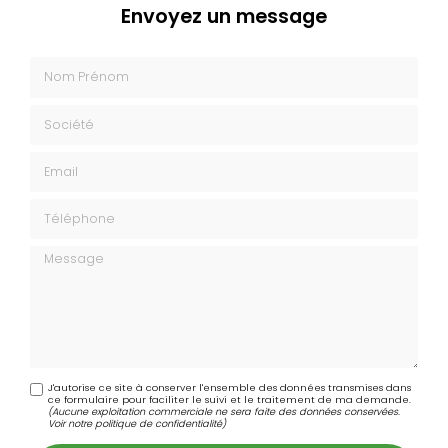
Envoyez un message
Nom Prénom
Société
Email
Téléphone
Message
J'autorise ce site à conserver l'ensemble des données transmises dans
ce formulaire pour faciliter le suivi et le traitement de ma demande.
(Aucune exploitation commerciale ne sera faite des données conservées.
Voir notre
politique de confidentialité
)