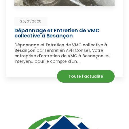
23/01/2025
et Entretien de VMC
Dératisatio
à Besançon
à Miserey-S
ntretien de VMC collective à
Dératisation da
'entretien AVH Conseil. Votre
Salines
par l'en
ntretien de VMC à Besançon
est
dératiseur à 
 le compte d'un…
maison suite à
Toute l'actualité