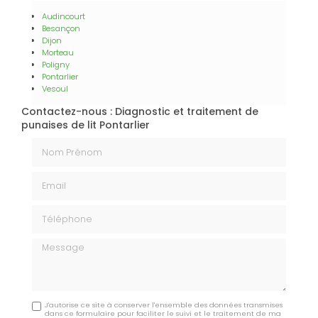
Audincourt
Besançon
Dijon
Morteau
Poligny
Pontarlier
Vesoul
Contactez-nous : Diagnostic et traitement de
punaises de lit Pontarlier
Nom Prénom
Email
Téléphone
Message
J'autorise ce site à conserver l'ensemble des données transmises
dans ce formulaire pour faciliter le suivi et le traitement de ma