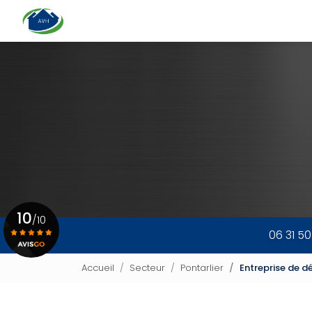
Navigation principale
Aller
au
contenu
principal
10
/10
06 31 5
Voir le certificat
Accueil
Secteur
Pontarlier
Entreprise de dé