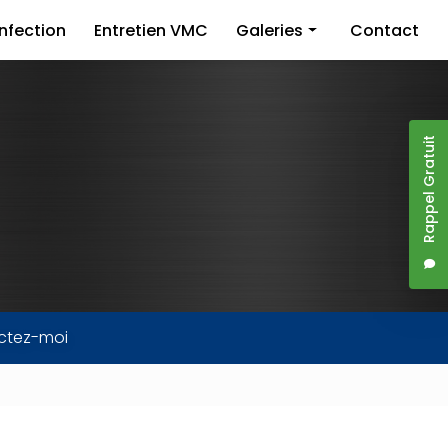
nfection
Entretien VMC
Galeries
Contact
Dératisation
Désinsectisation
Rappel Gratuit
Désinfection
Entretien VMC
ctez-moi