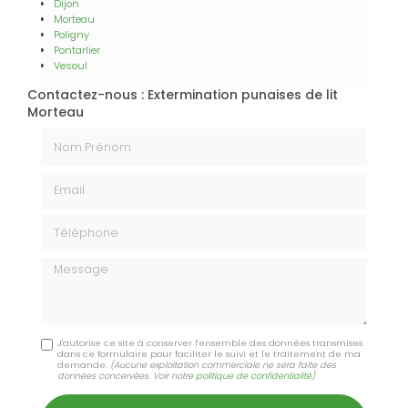
Dijon
Morteau
Poligny
Pontarlier
Vesoul
Contactez-nous : Extermination punaises de lit
Morteau
Nom Prénom
Email
Téléphone
Message
J'autorise ce site à conserver l'ensemble des données transmises
dans ce formulaire pour faciliter le suivi et le traitement de ma
demande.
(Aucune exploitation commerciale ne sera faite des
données concervées. Voir notre
politique de confidentialité
)