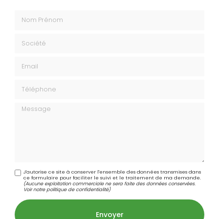
Nom Prénom
Société
Email
Téléphone
Message
J'autorise ce site à conserver l'ensemble des données transmises dans
ce formulaire pour faciliter le suivi et le traitement de ma demande.
(Aucune exploitation commerciale ne sera faite des données conservées.
Voir notre
politique de confidentialité
)