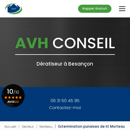
Aller
au
Rappel Gratuit
contenu
principal
Dératiseur à Besançon
10
/10
06 31 50 45 95
Contactez-moi
Voir le certificat
Accueil
Secteur
Morteau
Extermination punaises de lit Morteau