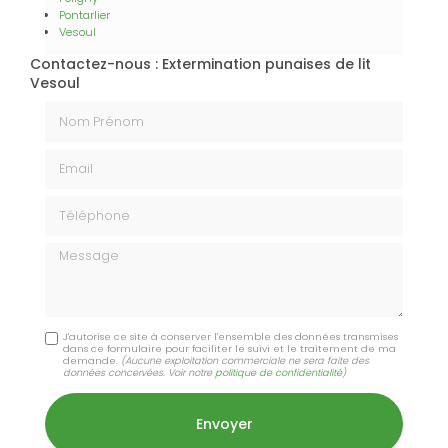
Pontarlier
Vesoul
Contactez-nous : Extermination punaises de lit
Vesoul
Nom Prénom
Email
Téléphone
Message
J'autorise ce site à conserver l'ensemble des données transmises
dans ce formulaire pour faciliter le suivi et le traitement de ma
demande.
(Aucune exploitation commerciale ne sera faite des
données concervées. Voir notre
politique de confidentialité
)