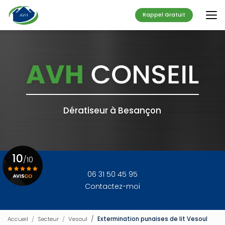
Aller
au
Rappel Gratuit
contenu
principal
Dératiseur à Besançon
10
/10
06 31 50 45 95
Contactez-moi
Voir le certificat
Accueil
Secteur
Vesoul
Extermination punaises de lit Vesoul