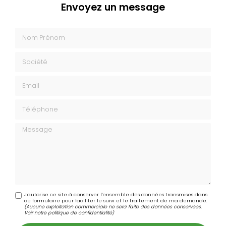
Envoyez un message
Nom Prénom
Société
Email
Téléphone
Message
J'autorise ce site à conserver l'ensemble des données transmises dans
ce formulaire pour faciliter le suivi et le traitement de ma demande.
(Aucune exploitation commerciale ne sera faite des données conservées.
Voir notre
politique de confidentialité
)