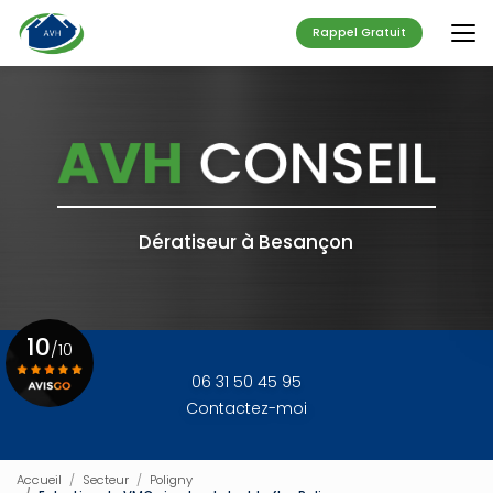
Aller
au
Rappel Gratuit
contenu
principal
Dératiseur à Besançon
10
/10
06 31 50 45 95
Contactez-moi
Voir le certificat
Accueil
Secteur
Poligny