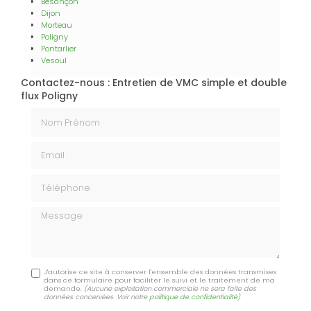
Besançon
Dijon
Morteau
Poligny
Pontarlier
Vesoul
Contactez-nous : Entretien de VMC simple et double
flux Poligny
Nom Prénom
Email
Téléphone
Message
J'autorise ce site à conserver l'ensemble des données transmises
dans ce formulaire pour faciliter le suivi et le traitement de ma
demande.
(Aucune exploitation commerciale ne sera faite des
données concervées. Voir notre
politique de confidentialité
)