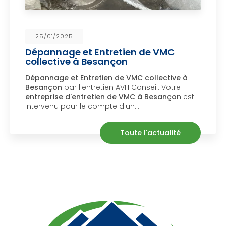
5
23/01/202
e et Entretien de VMC
Dératisat
e à Besançon
à Miserey
t Entretien de VMC collective à
Dératisation
r l'entretien AVH Conseil. Votre
Salines
par l
d'entretien de VMC à Besançon
est
dératiseur 
ur le compte d'un…
maison suit
Toute l'actualité